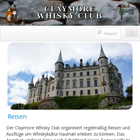
Claymore Whisky Club
Home
Claymore Whisky Club
Information
Highlandgames
Geschichte
Impressum
Reisen
Verkostungen
Der Claymore Whisky Club organisiert regelmäßig Reisen und
Reisen
Ausflüge um Whiskykultur hautnah erleben zu können. Das