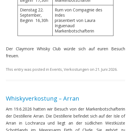
Beginn 17,30h
Markenbotschafter
Dienstag 22.
Rum von Compagnie des
September,
Indes
Beginn 16,30h
präsentiert von Laura
Inguenaud
Markenbotschafterin
Der Claymore Whisky Club würde sich auf euren Besuch
freuen.
This entry was posted in
Events
,
Verkostungen
on
21. Juni 2026
.
Whiskyverkostung – Arran
Am 19.6.2026 hatten wir Besuch von der Markenbotschafterin
der Destillerie Arran. Die Destillerie befindet sich auf der Isle of
Arran in Lochranza und liegt an der südlichen Westküste
Schottlands im Meeresarm Firth of Clyde. Sie gehört zu