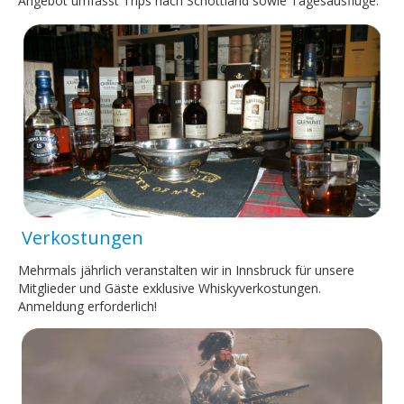
Angebot umfasst Trips nach Schottland sowie Tagesausflüge.
Whisky abc
Fotos
Sponsoren
Freunde
Kontakt
Verkostungen
Mehrmals jährlich veranstalten wir in Innsbruck für unsere
Mitglieder und Gäste exklusive Whiskyverkostungen.
Anmeldung erforderlich!