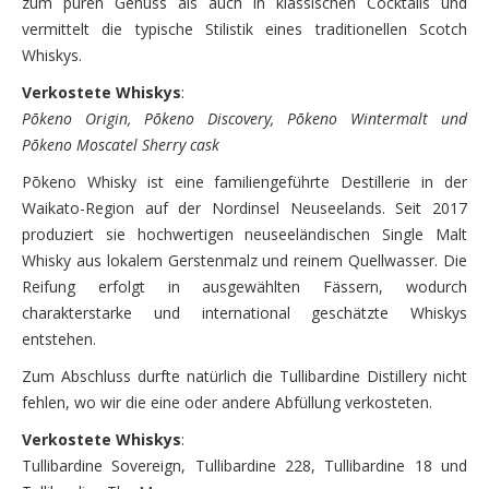
zum puren Genuss als auch in klassischen Cocktails und
vermittelt die typische Stilistik eines traditionellen Scotch
Whiskys.
Verkostete Whiskys
:
Pōkeno Origin, Pōkeno Discovery, Pōkeno Wintermalt und
Pōkeno Moscatel Sherry cask
Pōkeno Whisky ist eine familiengeführte Destillerie in der
Waikato-Region auf der Nordinsel Neuseelands. Seit 2017
produziert sie hochwertigen neuseeländischen Single Malt
Whisky aus lokalem Gerstenmalz und reinem Quellwasser. Die
Reifung erfolgt in ausgewählten Fässern, wodurch
charakterstarke und international geschätzte Whiskys
entstehen.
Zum Abschluss durfte natürlich die Tullibardine Distillery nicht
fehlen, wo wir die eine oder andere Abfüllung verkosteten.
Verkostete Whiskys
:
Tullibardine Sovereign, Tullibardine 228, Tullibardine 18 und