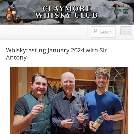
Claymore Whisky Club
Home
Whiskytasting January 2024 with Sir
Antony
Claymore Whisky Club
Information
Highlandgames
Geschichte
Impressum
Verkostungen
Reisen