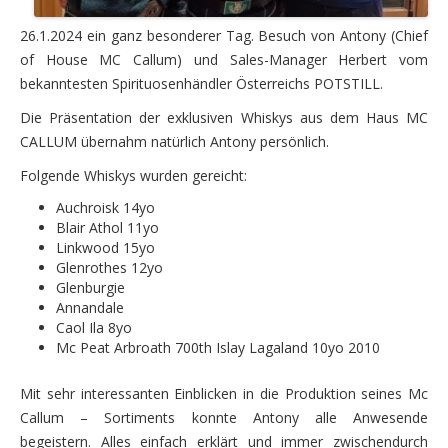
Whisky abc
26.1.2024 ein ganz besonderer Tag. Besuch von Antony (Chief
Fotos
of House MC Callum) und Sales-Manager Herbert vom
bekanntesten Spirituosenhändler Österreichs POTSTILL.
Sponsoren
Die Präsentation der exklusiven Whiskys aus dem Haus MC
Freunde
CALLUM übernahm natürlich Antony persönlich.
Folgende Whiskys wurden gereicht:
Kontakt
Auchroisk 14yo
Blair Athol 11yo
Linkwood 15yo
Glenrothes 12yo
Glenburgie
Annandale
Caol Ila 8yo
Mc Peat Arbroath 700th Islay Lagaland 10yo 2010
Mit sehr interessanten Einblicken in die Produktion seines Mc
Callum – Sortiments konnte Antony alle Anwesende
begeistern. Alles einfach erklärt und immer zwischendurch