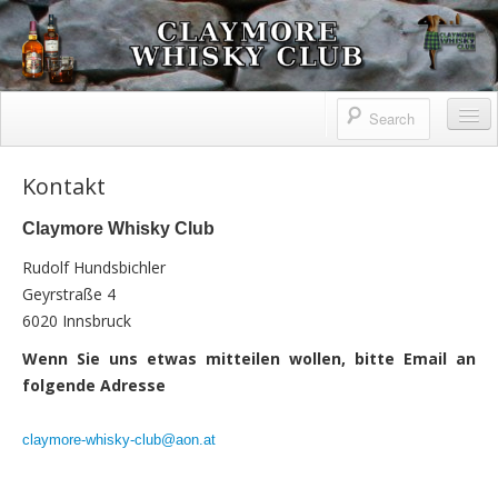
Claymore Whisky Club
Home
Kontakt
Claymore Whisky Club
Claymore Whisky Club
Information
Rudolf Hundsbichler
Geyrstraße 4
Highlandgames
6020 Innsbruck
Geschichte
Wenn Sie uns etwas mitteilen wollen, bitte Email an
folgende Adresse
Impressum
Verkostungen
claymore-whisky-club@aon.at
Reisen