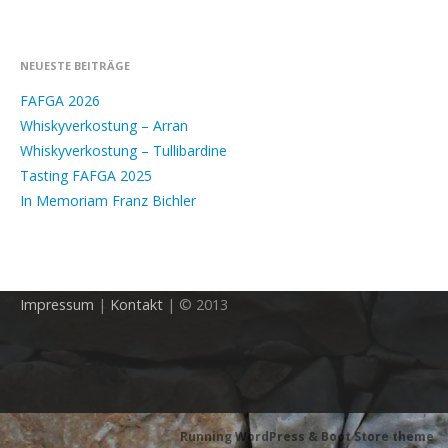
NEUESTE BEITRÄGE
FAFGA 2026
Whiskyverkostung – Arran
Whiskyverkostung – Tullibardine
Tasting FAFGA 2025
In Memoriam Franz Bichler
Impressum
|
Kontakt
| © 2013
Running WordPress &
Boot Store theme