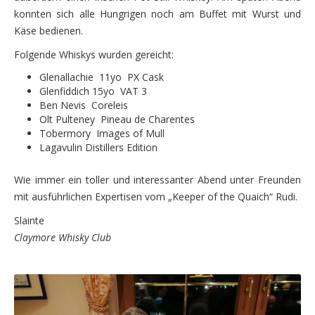
Whisky abc
konnten sich alle Hungrigen noch am Buffet mit Wurst und
Käse bedienen.
Fotos
Folgende Whiskys wurden gereicht:
Sponsoren
Glenallachie 11yo PX Cask
Glenfiddich 15yo VAT 3
Freunde
Ben Nevis Coreleis
Olt Pulteney Pineau de Charentes
Kontakt
Tobermory Images of Mull
Lagavulin Distillers Edition
Wie immer ein toller und interessanter Abend unter Freunden
mit ausführlichen Expertisen vom „Keeper of the Quaich“ Rudi.
Slainte
Claymore Whisky Club