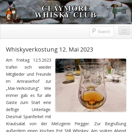
Claymore Whisky Club
Home
Whiskyverkostung 12. Mai 2023
Claymore Whisky Club
Am Freitag 12.5.2023
trafen sich wieder
Information
Mitglieder und Freunde
Highlandgames
im Amraserhof zur
„Mai-Verkostung“. Wie
Geschichte
immer gab es für alle
Gäste zum Start eine
Impressum
deftige Unterlage.
Verkostungen
Diesmal Spanferkel mit
Krautsalat von der Metzgerei Piegger. Zur Begrüßung
Reisen
außerdem einen Irischen Pot Still Whiskey. Am späten Abend